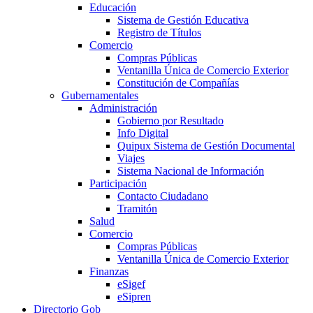
Educación
Sistema de Gestión Educativa
Registro de Títulos
Comercio
Compras Públicas
Ventanilla Única de Comercio Exterior
Constitución de Compañías
Gubernamentales
Administración
Gobierno por Resultado
Info Digital
Quipux Sistema de Gestión Documental
Viajes
Sistema Nacional de Información
Participación
Contacto Ciudadano
Tramitón
Salud
Comercio
Compras Públicas
Ventanilla Única de Comercio Exterior
Finanzas
eSigef
eSipren
Directorio Gob