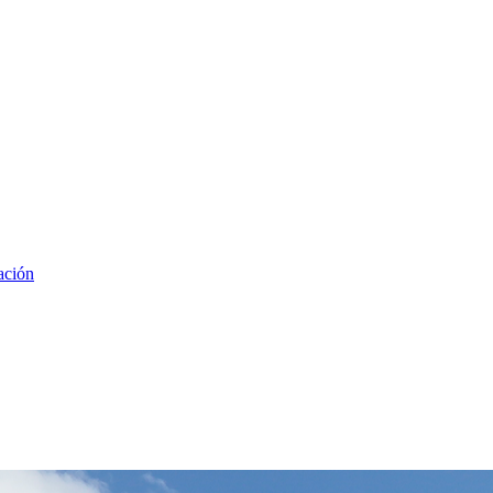
ación