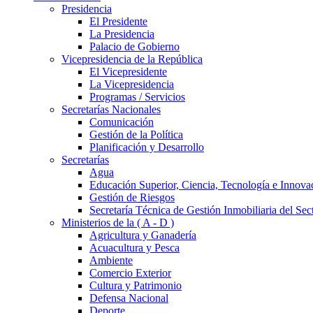
Presidencia
El Presidente
La Presidencia
Palacio de Gobierno
Vicepresidencia de la República
El Vicepresidente
La Vicepresidencia
Programas / Servicios
Secretarías Nacionales
Comunicación
Gestión de la Política
Planificación y Desarrollo
Secretarías
Agua
Educación Superior, Ciencia, Tecnología e Innova
Gestión de Riesgos
Secretaría Técnica de Gestión Inmobiliaria del Sec
Ministerios de la ( A - D )
Agricultura y Ganadería
Acuacultura y Pesca
Ambiente
Comercio Exterior
Cultura y Patrimonio
Defensa Nacional
Deporte