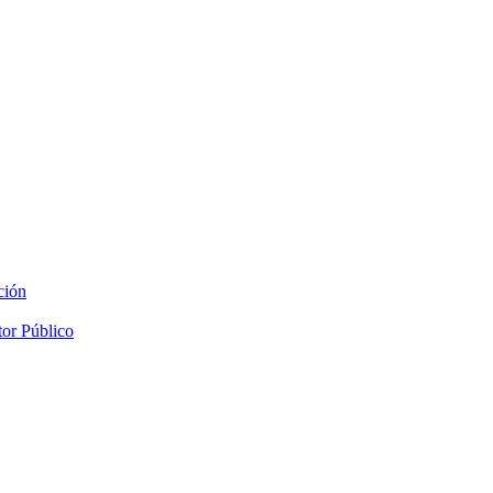
ción
tor Público