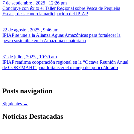
7 de septiembre , 2025 , 12:26 pm
Concluye con éxito el Taller Regional sobre Pesca de Pequeña
Escala, destacando la participación del IPIAP
22 de agosto , 2025 , 9:46 am
IPIAP se une a la Alianza Aguas Amazónicas para fortalecer la
pesca sostenible en la Amazonía ecuatoriana
31 de julio , 2025 , 10:39 am
IPIAP reafirma cooperación regional en la “Octava Reunión Anual
de COREMAHI” para fortalecer el manejo del perico/dorado
Posts navigation
Siguientes →
Noticias Destacadas