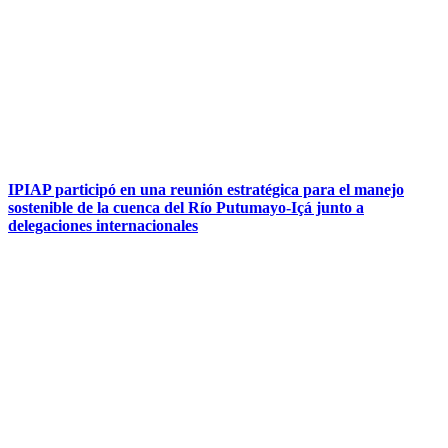
IPIAP participó en una reunión estratégica para el manejo
sostenible de la cuenca del Río Putumayo-Içá junto a
delegaciones internacionales