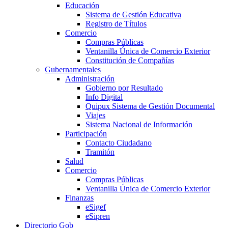
Educación
Sistema de Gestión Educativa
Registro de Títulos
Comercio
Compras Públicas
Ventanilla Única de Comercio Exterior
Constitución de Compañías
Gubernamentales
Administración
Gobierno por Resultado
Info Digital
Quipux Sistema de Gestión Documental
Viajes
Sistema Nacional de Información
Participación
Contacto Ciudadano
Tramitón
Salud
Comercio
Compras Públicas
Ventanilla Única de Comercio Exterior
Finanzas
eSigef
eSipren
Directorio Gob