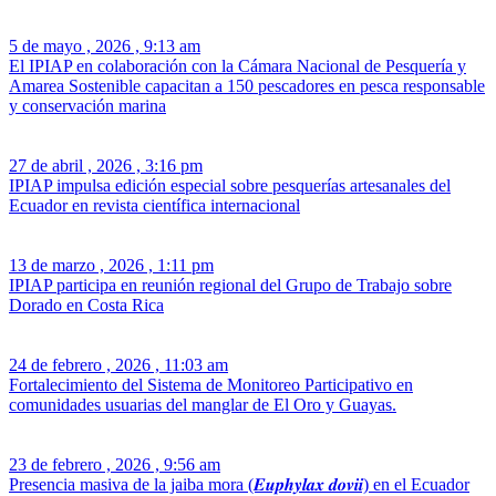
5 de mayo , 2026 , 9:13 am
El IPIAP en colaboración con la Cámara Nacional de Pesquería y
Amarea Sostenible capacitan a 150 pescadores en pesca responsable
y conservación marina
27 de abril , 2026 , 3:16 pm
IPIAP impulsa edición especial sobre pesquerías artesanales del
Ecuador en revista científica internacional
13 de marzo , 2026 , 1:11 pm
IPIAP participa en reunión regional del Grupo de Trabajo sobre
Dorado en Costa Rica
24 de febrero , 2026 , 11:03 am
Fortalecimiento del Sistema de Monitoreo Participativo en
comunidades usuarias del manglar de El Oro y Guayas.
23 de febrero , 2026 , 9:56 am
Presencia masiva de la jaiba mora (𝑬𝒖𝒑𝒉𝒚𝒍𝒂𝒙 𝒅𝒐𝒗𝒊𝒊) en el Ecuador