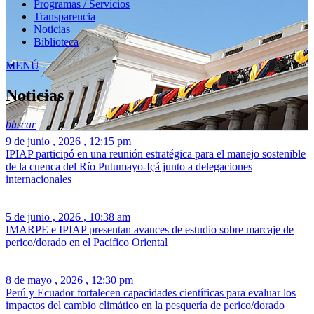
Programas / Servicios
Transparencia
Noticias
Biblioteca
MENÚ
Noticias
buscar
9 de junio , 2026 , 12:15 pm
IPIAP participó en una reunión estratégica para el manejo sostenible
de la cuenca del Río Putumayo-Içá junto a delegaciones
internacionales
5 de junio , 2026 , 10:38 am
IMARPE e IPIAP presentan avances de estudio sobre marcaje de
perico/dorado en el Pacífico Oriental
8 de mayo , 2026 , 12:30 pm
Perú y Ecuador fortalecen capacidades científicas para evaluar los
impactos del cambio climático en la pesquería de perico/dorado