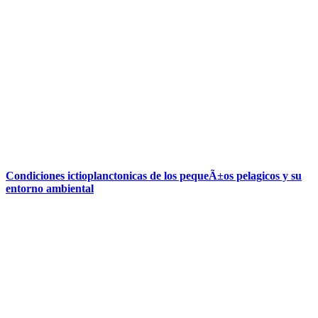
Condiciones ictioplanctonicas de los pequeÃ±os pelagicos y su
entorno ambiental