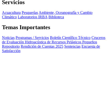
Servicios
Acuacultura
Pesquerías
Ambiente, Oceanografía y Cambio
Climático
Laboratorios IRBA
Biblioteca
Temas Importantes
Noticias
Programas / Servicios
Boletín Científico Técnico
Cruceros
de Evaluación Hidroacústica de Recursos Pelágicos Pequeños
Repositorio
Rendición de Cuentas 2025
Sentencias
Encuesta de
Satisfacción