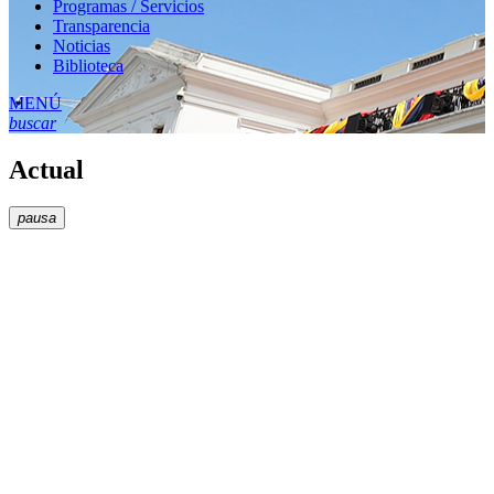
Programas / Servicios
Transparencia
Noticias
Biblioteca
MENÚ
buscar
Actual
pausa