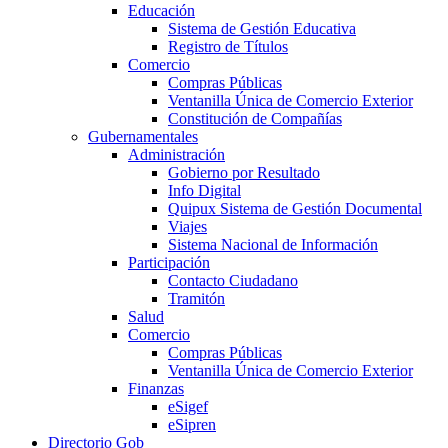
Educación
Sistema de Gestión Educativa
Registro de Títulos
Comercio
Compras Públicas
Ventanilla Única de Comercio Exterior
Constitución de Compañías
Gubernamentales
Administración
Gobierno por Resultado
Info Digital
Quipux Sistema de Gestión Documental
Viajes
Sistema Nacional de Información
Participación
Contacto Ciudadano
Tramitón
Salud
Comercio
Compras Públicas
Ventanilla Única de Comercio Exterior
Finanzas
eSigef
eSipren
Directorio Gob