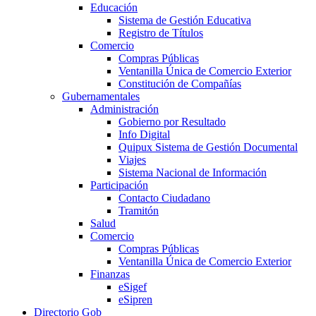
Educación
Sistema de Gestión Educativa
Registro de Títulos
Comercio
Compras Públicas
Ventanilla Única de Comercio Exterior
Constitución de Compañías
Gubernamentales
Administración
Gobierno por Resultado
Info Digital
Quipux Sistema de Gestión Documental
Viajes
Sistema Nacional de Información
Participación
Contacto Ciudadano
Tramitón
Salud
Comercio
Compras Públicas
Ventanilla Única de Comercio Exterior
Finanzas
eSigef
eSipren
Directorio Gob