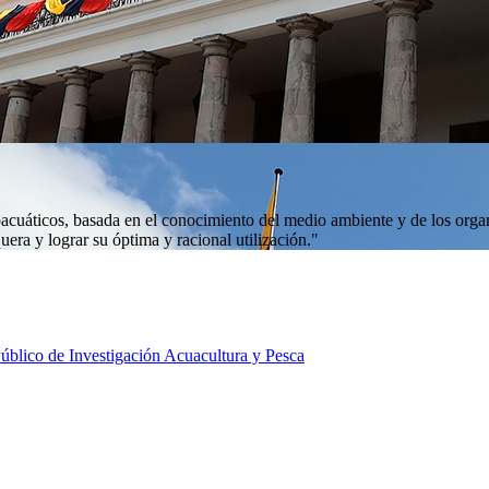
ioacuáticos, basada en el conocimiento del medio ambiente y de los organ
uera y lograr su óptima y racional utilización."
 Público de Investigación Acuacultura y Pesca