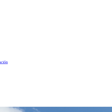
ación