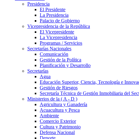
Presidencia
El Presidente
La Presidencia
Palacio de Gobierno
Vicepresidencia de la República
El Vicepresidente
La Vicepresidencia
Programas / Servicios
Secretarías Nacionales
Comunicación
Gestión de la Política
Planificación y Desarrollo
Secretarías
Agua
Educación Superior, Ciencia, Tecnología e Innova
Gestión de Riesgos
Secretaría Técnica de Gestión Inmobiliaria del Sec
Ministerios de la ( A - D )
Agricultura y Ganadería
Acuacultura y Pesca
Ambiente
Comercio Exterior
Cultura y Patrimonio
Defensa Nacional
Deporte