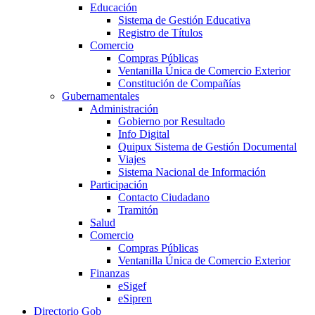
Educación
Sistema de Gestión Educativa
Registro de Títulos
Comercio
Compras Públicas
Ventanilla Única de Comercio Exterior
Constitución de Compañías
Gubernamentales
Administración
Gobierno por Resultado
Info Digital
Quipux Sistema de Gestión Documental
Viajes
Sistema Nacional de Información
Participación
Contacto Ciudadano
Tramitón
Salud
Comercio
Compras Públicas
Ventanilla Única de Comercio Exterior
Finanzas
eSigef
eSipren
Directorio Gob