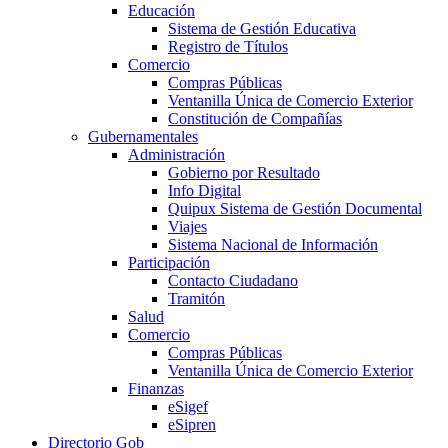
Educación
Sistema de Gestión Educativa
Registro de Títulos
Comercio
Compras Públicas
Ventanilla Única de Comercio Exterior
Constitución de Compañías
Gubernamentales
Administración
Gobierno por Resultado
Info Digital
Quipux Sistema de Gestión Documental
Viajes
Sistema Nacional de Información
Participación
Contacto Ciudadano
Tramitón
Salud
Comercio
Compras Públicas
Ventanilla Única de Comercio Exterior
Finanzas
eSigef
eSipren
Directorio Gob