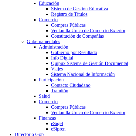
Educación
Sistema de Gestión Educativa
Registro de Títulos
Comercio
Compras Públicas
Ventanilla Única de Comercio Exterior
Constitución de Compañías
Gubernamentales
Administración
Gobierno por Resultado
Info Digital
Quipux Sistema de Gestión Documental
Viajes
Sistema Nacional de Información
Participación
Contacto Ciudadano
Tramitón
Salud
Comercio
Compras Públicas
Ventanilla Única de Comercio Exterior
Finanzas
eSigef
eSipren
Directorio Gob