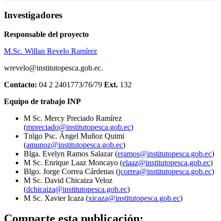
Investigadores
Responsable del proyecto
M.Sc. Willan Revelo Ramírez
wrevelo@institutopesca.gob.ec.
Contacto:
04 2 2401773/76/79
Ext.
132
Equipo de trabajo INP
M Sc. Mercy Preciado Ramírez
(
mpreciado@institutopesca.gob.ec
)
Tnlgo Psc. Ángel Muñoz Quimi
(
amunoz@institutopesca.gob.ec
)
Blga. Evelyn Ramos Salazar (
eramos@institutopesca.gob.ec
)
M Sc. Enrique Laaz Moncayo (
elaaz@institutopesca.gob.ec
)
Blgo. Jorge Correa Cárdenas (
jcorrea@institutopesca.gob.ec
)
M Sc. David Chicaiza Veloz
(
dchicaiza@institutopesca.gob.ec
)
M Sc. Xavier Icaza (
xicaza@institutopesca.gob.ec
)
Comparte esta publicación: