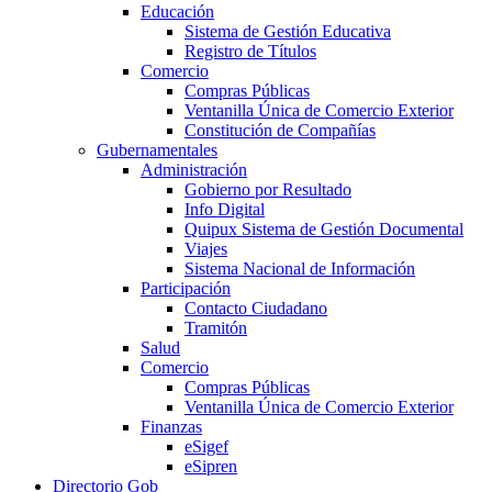
Educación
Sistema de Gestión Educativa
Registro de Títulos
Comercio
Compras Públicas
Ventanilla Única de Comercio Exterior
Constitución de Compañías
Gubernamentales
Administración
Gobierno por Resultado
Info Digital
Quipux Sistema de Gestión Documental
Viajes
Sistema Nacional de Información
Participación
Contacto Ciudadano
Tramitón
Salud
Comercio
Compras Públicas
Ventanilla Única de Comercio Exterior
Finanzas
eSigef
eSipren
Directorio Gob