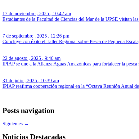
17 de noviembre , 2025 , 10:42 am
Estudiantes de la Facultad de Ciencias del Mar de la UPSE visitan las
7 de septiembre , 2025 , 12:26 pm
Concluye con éxito el Taller Regional sobre Pesca de Pequeña Escala,
22 de agosto , 2025 , 9:46 am
IPIAP se une a la Alianza Aguas Amazónicas para fortalecer la pesca 
31 de julio , 2025 , 10:39 am
IPIAP reafirma cooperación regional en la “Octava Reunión Anual d
Posts navigation
Siguientes →
Noticias Destacadas