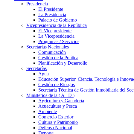
Presidencia
El Presidente
La Presidencia
Palacio de Gobierno
Vicepresidencia de la República
El Vicepresidente
La Vicepresidencia
Programas / Servicios
Secretarías Nacionales
Comunicación
Gestión de la Política
Planificación y Desarrollo
Secretarías
Agua
Educación Superior, Ciencia, Tecnología e Innova
Gestión de Riesgos
Secretaría Técnica de Gestión Inmobiliaria del Sec
Ministerios de la ( A - D )
Agricultura y Ganadería
Acuacultura y Pesca
Ambiente
Comercio Exterior
Cultura y Patrimonio
Defensa Nacional
Deporte