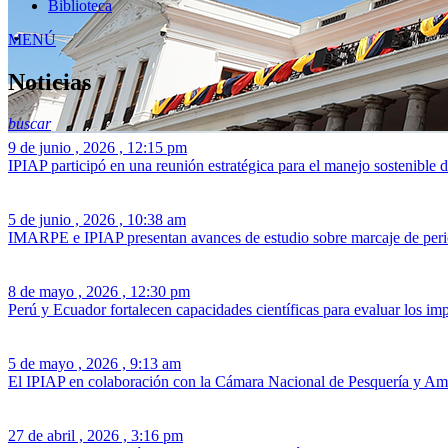
Biblioteca
MENÚ
Noticias
buscar
9 de junio , 2026 , 12:15 pm
IPIAP participó en una reunión estratégica para el manejo sostenible 
5 de junio , 2026 , 10:38 am
IMARPE e IPIAP presentan avances de estudio sobre marcaje de peric
8 de mayo , 2026 , 12:30 pm
Perú y Ecuador fortalecen capacidades científicas para evaluar los im
5 de mayo , 2026 , 9:13 am
El IPIAP en colaboración con la Cámara Nacional de Pesquería y Ama
27 de abril , 2026 , 3:16 pm