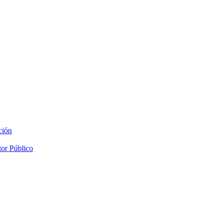
ción
tor Público