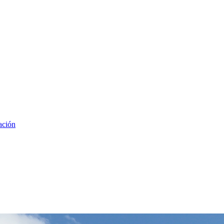
ación