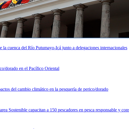
de la cuenca del Río Putumayo-Içá junto a delegaciones internacionales
o/dorado en el Pacífico Oriental
pactos del cambio climático en la pesquería de perico/dorado
rea Sostenible capacitan a 150 pescadores en pesca responsable y con