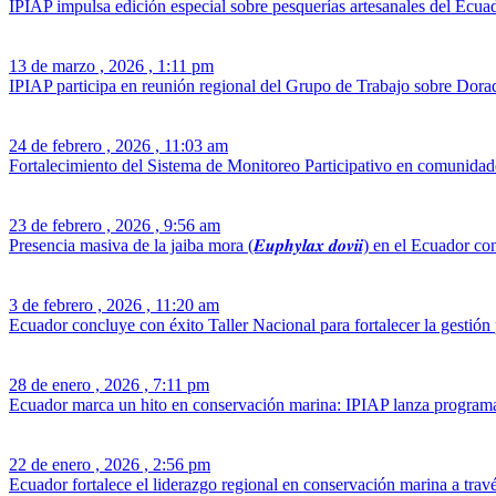
IPIAP impulsa edición especial sobre pesquerías artesanales del Ecuado
13 de marzo , 2026 , 1:11 pm
IPIAP participa en reunión regional del Grupo de Trabajo sobre Dora
24 de febrero , 2026 , 11:03 am
Fortalecimiento del Sistema de Monitoreo Participativo en comunidad
23 de febrero , 2026 , 9:56 am
Presencia masiva de la jaiba mora (𝑬𝒖𝒑𝒉𝒚𝒍𝒂𝒙 𝒅𝒐𝒗𝒊𝒊) en el Ecuador co
3 de febrero , 2026 , 11:20 am
Ecuador concluye con éxito Taller Nacional para fortalecer la gestión
28 de enero , 2026 , 7:11 pm
Ecuador marca un hito en conservación marina: IPIAP lanza programa
22 de enero , 2026 , 2:56 pm
Ecuador fortalece el liderazgo regional en conservación marina a trav