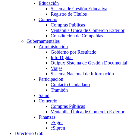
Educación
Sistema de Gestión Educativa
Registro de Títulos
Comercio
Compras Públicas
Ventanilla Única de Comercio Exterior
Constitución de Compañías
Gubernamentales
Administración
Gobierno por Resultado
Info Digital
Quipux Sistema de Gestión Documental
Viajes
Sistema Nacional de Información
Participación
Contacto Ciudadano
Tramitón
Salud
Comercio
Compras Públicas
Ventanilla Única de Comercio Exterior
Finanzas
eSigef
eSipren
Directorio Gob