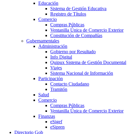
Educación
Sistema de Gestión Educativa
Registro de Títulos
Comercio
Compras Públicas
Ventanilla Única de Comercio Exterior
Constitución de Compañías
Gubernamentales
Administración
Gobierno por Resultado
Info Digital
Quipux Sistema de Gestión Documental
Viajes
Sistema Nacional de Información
Participación
Contacto Ciudadano
Tramitón
Salud
Comercio
Compras Públicas
Ventanilla Única de Comercio Exterior
Finanzas
eSigef
eSipren
Directorio Gob