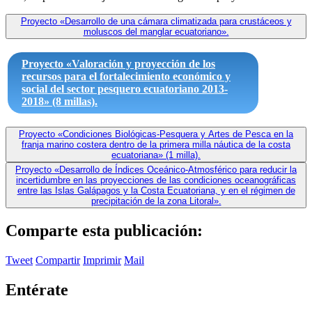
Proyecto «Desarrollo de una cámara climatizada para crustáceos y
moluscos del manglar ecuatoriano».
Proyecto «Valoración y proyección de los
recursos para el fortalecimiento económico y
social del sector pesquero ecuatoriano 2013-
2018» (8 millas).
Proyecto «Condiciones Biológicas-Pesquera y Artes de Pesca en la
franja marino costera dentro de la primera milla náutica de la costa
ecuatoriana» (1 milla).
Proyecto «Desarrollo de Índices Oceánico-Atmosférico para reducir la
incertidumbre en las proyecciones de las condiciones oceanográficas
entre las Islas Galápagos y la Costa Ecuatoriana, y en el régimen de
precipitación de la zona Litoral».
Comparte esta publicación:
Tweet
Compartir
Imprimir
Mail
Entérate