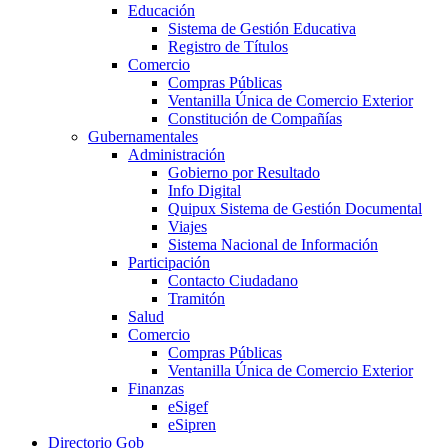
Educación
Sistema de Gestión Educativa
Registro de Títulos
Comercio
Compras Públicas
Ventanilla Única de Comercio Exterior
Constitución de Compañías
Gubernamentales
Administración
Gobierno por Resultado
Info Digital
Quipux Sistema de Gestión Documental
Viajes
Sistema Nacional de Información
Participación
Contacto Ciudadano
Tramitón
Salud
Comercio
Compras Públicas
Ventanilla Única de Comercio Exterior
Finanzas
eSigef
eSipren
Directorio Gob