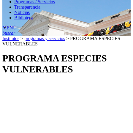
Programas / Servicios
Transparencia
Noticias
Biblioteca
MENÚ
buscar
Institutos
>
programas y servicios
>
PROGRAMA ESPECIES
VULNERABLES
PROGRAMA ESPECIES
VULNERABLES