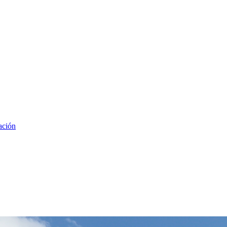
ación