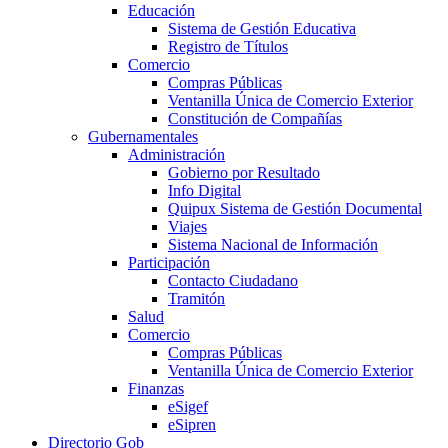
Educación
Sistema de Gestión Educativa
Registro de Títulos
Comercio
Compras Públicas
Ventanilla Única de Comercio Exterior
Constitución de Compañías
Gubernamentales
Administración
Gobierno por Resultado
Info Digital
Quipux Sistema de Gestión Documental
Viajes
Sistema Nacional de Información
Participación
Contacto Ciudadano
Tramitón
Salud
Comercio
Compras Públicas
Ventanilla Única de Comercio Exterior
Finanzas
eSigef
eSipren
Directorio Gob