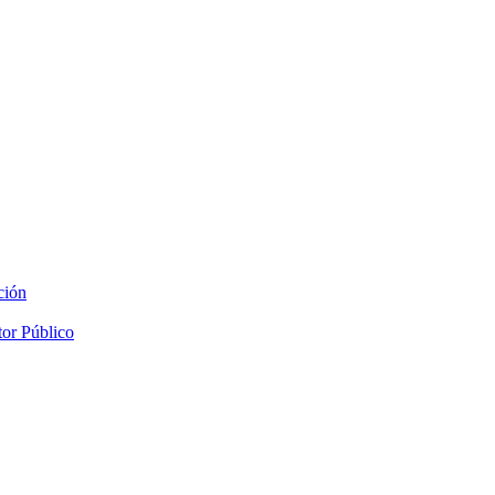
ción
tor Público