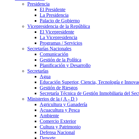
Presidencia
El Presidente
La Presidencia
Palacio de Gobierno
Vicepresidencia de la República
El Vicepresidente
La Vicepresidencia
Programas / Servicios
Secretarías Nacionales
Comunicación
Gestión de la Política
Planificación y Desarrollo
Secretarías
Agua
Educación Superior, Ciencia, Tecnología e Innova
Gestión de Riesgos
Secretaría Técnica de Gestión Inmobiliaria del Sec
Ministerios de la ( A - D )
Agricultura y Ganadería
Acuacultura y Pesca
Ambiente
Comercio Exterior
Cultura y Patrimonio
Defensa Nacional
Deporte