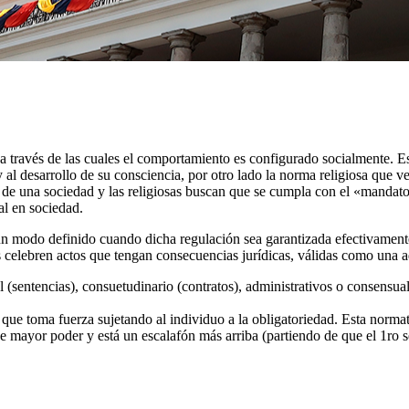
 a través de las cuales el comportamiento es configurado socialmente. E
 al desarrollo de su consciencia, por otro lado la norma religiosa que 
de una sociedad y las religiosas buscan que se cumpla con el «mandato»
al en sociedad.
 un modo definido cuando dicha regulación sea garantizada efectivamen
s celebren actos que tengan consecuencias jurídicas, válidas como una 
l (sentencias), consuetudinario (contratos), administrativos o consensua
que toma fuerza sujetando al individuo a la obligatoriedad. Esta normat
ene mayor poder y está un escalafón más arriba (partiendo de que el 1ro se