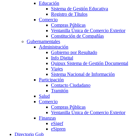
Educación
Sistema de Gestión Educativa
Registro de Títulos
Comercio
Compras Públicas
Ventanilla Única de Comercio Exterior
Constitución de Compañías
Gubernamentales
Administración
Gobierno por Resultado
Info Digital
Quipux Sistema de Gestión Documental
Viajes
Sistema Nacional de Información
Participación
Contacto Ciudadano
Tramitón
Salud
Comercio
Compras Públicas
Ventanilla Única de Comercio Exterior
Finanzas
eSigef
eSipren
Directorio Gob