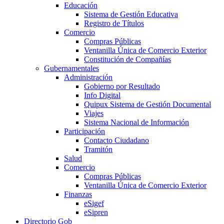
Educación
Sistema de Gestión Educativa
Registro de Títulos
Comercio
Compras Públicas
Ventanilla Única de Comercio Exterior
Constitución de Compañías
Gubernamentales
Administración
Gobierno por Resultado
Info Digital
Quipux Sistema de Gestión Documental
Viajes
Sistema Nacional de Información
Participación
Contacto Ciudadano
Tramitón
Salud
Comercio
Compras Públicas
Ventanilla Única de Comercio Exterior
Finanzas
eSigef
eSipren
Directorio Gob