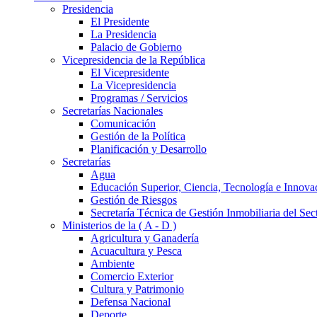
Presidencia
El Presidente
La Presidencia
Palacio de Gobierno
Vicepresidencia de la República
El Vicepresidente
La Vicepresidencia
Programas / Servicios
Secretarías Nacionales
Comunicación
Gestión de la Política
Planificación y Desarrollo
Secretarías
Agua
Educación Superior, Ciencia, Tecnología e Innova
Gestión de Riesgos
Secretaría Técnica de Gestión Inmobiliaria del Sec
Ministerios de la ( A - D )
Agricultura y Ganadería
Acuacultura y Pesca
Ambiente
Comercio Exterior
Cultura y Patrimonio
Defensa Nacional
Deporte