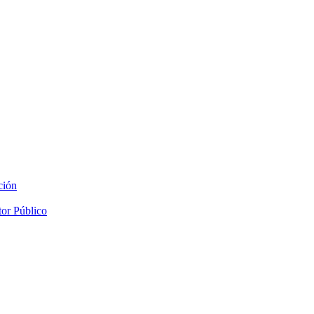
ción
tor Público