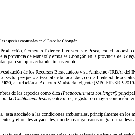
e las especies capturadas en el Embalse Chongón.
e Producción, Comercio Exterior, Inversiones y Pesca, con el propósito 
de la provincia de Manabí y embalse Chongón en la provincia del Guay
lidad para su aprovechamiento sostenible.
vestigación de los Recursos Bioacuáticos y su Ambiente (IRBA) del INP,
 al sector pesquero artesanal de la localidad, con la finalidad de social
e 2020
, en relación al Acuerdo Ministerial vigente (MPCEIP-SRP-2019
mbras de las especies como dica
(Pseudocurimata boulengeri)
principa
colorada
(Cichlasoma festae)
entre otros, registraron mayor condición rer
s, está asociado a las condiciones ambientales, principalmente en los 
entes y efluentes adyacentes, donde los organismos migran para desovar 