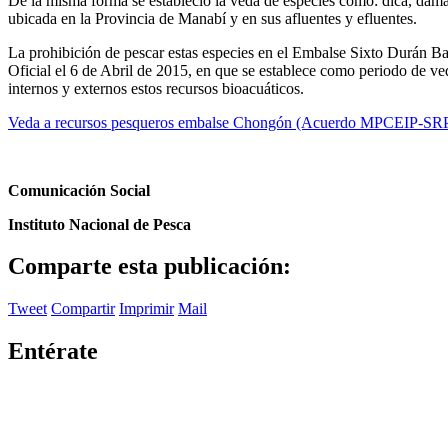
De la misma forma se estableció la veda de especies como: dica, dama,
ubicada en la Provincia de Manabí y en sus afluentes y efluentes.
La prohibición de pescar estas especies en el Embalse Sixto Durán Ba
Oficial el 6 de Abril de 2015, en que se establece como periodo de v
internos y externos estos recursos bioacuáticos.
Veda a recursos pesqueros embalse Chongón (Acuerdo MPCEIP-SR
Comunicación Social
Instituto Nacional de Pesca
Comparte esta publicación:
Tweet
Compartir
Imprimir
Mail
Entérate