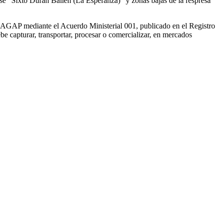
alse “Sixto Durán Ballén (La Esperanza)” y zonas bajas de la respresa
l MAGAP mediante el Acuerdo Ministerial 001, publicado en el Registro
ebe capturar, transportar, procesar o comercializar, en mercados