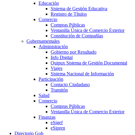
Educación
Sistema de Gestión Educativa
Registro de Títulos
Comercio
Compras Públicas
Ventanilla Única de Comercio Exterior
Constitución de Compañías
Gubernamentales
Administración
Gobierno por Resultado
Info Digital
Quipux Sistema de Gestión Documental
Viajes
Sistema Nacional de Información
Participación
Contacto Ciudadano
Tramitón
Salud
Comercio
Compras Públicas
Ventanilla Única de Comercio Exterior
Finanzas
eSigef
eSipren
Directorio Gob