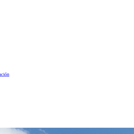
ación