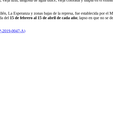
 vieja azul, langosta de agua dulce, vieja colorada y tilapia en el emb
llén, La Esperanza y zonas bajas de la represa, fue establecida por e
eda del
15 de febrero al 15 de abril de cada año
; lapso en que no se d
P-2019-0047-A)