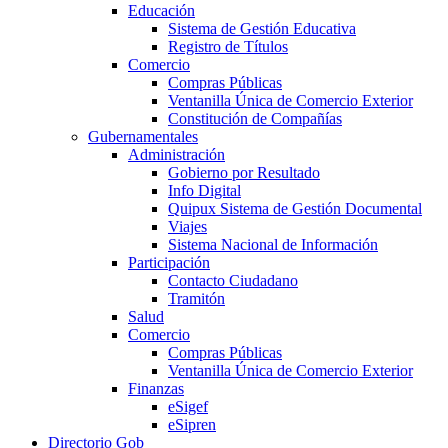
Educación
Sistema de Gestión Educativa
Registro de Títulos
Comercio
Compras Públicas
Ventanilla Única de Comercio Exterior
Constitución de Compañías
Gubernamentales
Administración
Gobierno por Resultado
Info Digital
Quipux Sistema de Gestión Documental
Viajes
Sistema Nacional de Información
Participación
Contacto Ciudadano
Tramitón
Salud
Comercio
Compras Públicas
Ventanilla Única de Comercio Exterior
Finanzas
eSigef
eSipren
Directorio Gob