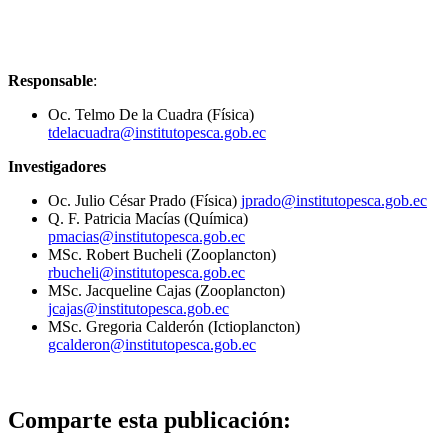
Responsable
:
Oc. Telmo De la Cuadra (Física)
tdelacuadra@institutopesca.gob.ec
Investigadores
Oc. Julio César
Prado
(Física)
jprado@institutopesca.gob.ec
Q. F. Patricia Macías (Química)
pmacias@institutopesca.gob.ec
MSc. Robert Bucheli (Zooplancton)
rbucheli@institutopesca.gob.ec
MSc. Jacqueline Cajas (Zooplancton)
jcajas@institutopesca.gob.ec
MSc. Gregoria Calderón (Ictioplancton)
gcalderon@institutopesca.gob.ec
Comparte esta publicación: