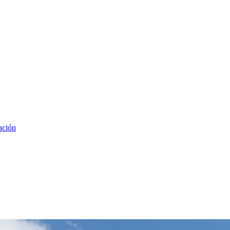
ación