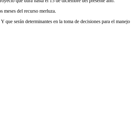
royecto que dura hasta el 15 de diciembre del presente año.
os meses del recurso merluza.
s. Y que serán determinantes en la toma de decisiones para el manejo