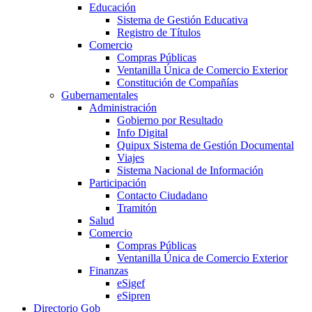
Educación
Sistema de Gestión Educativa
Registro de Títulos
Comercio
Compras Públicas
Ventanilla Única de Comercio Exterior
Constitución de Compañías
Gubernamentales
Administración
Gobierno por Resultado
Info Digital
Quipux Sistema de Gestión Documental
Viajes
Sistema Nacional de Información
Participación
Contacto Ciudadano
Tramitón
Salud
Comercio
Compras Públicas
Ventanilla Única de Comercio Exterior
Finanzas
eSigef
eSipren
Directorio Gob