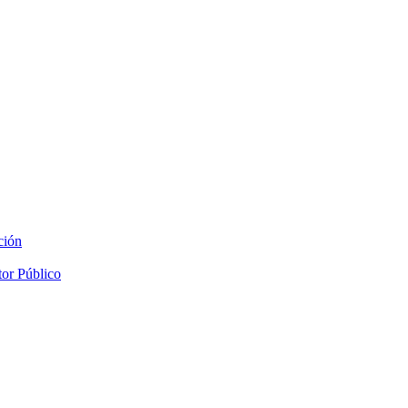
ción
tor Público