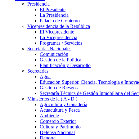
Presidencia
El Presidente
La Presidencia
Palacio de Gobierno
Vicepresidencia de la República
El Vicepresidente
La Vicepresidencia
Programas / Servicios
Secretarías Nacionales
Comunicación
Gestión de la Política
Planificación y Desarrollo
Secretarías
Agua
Educación Superior, Ciencia, Tecnología e Innova
Gestión de Riesgos
Secretaría Técnica de Gestión Inmobiliaria del Sec
Ministerios de la ( A - D )
Agricultura y Ganadería
Acuacultura y Pesca
Ambiente
Comercio Exterior
Cultura y Patrimonio
Defensa Nacional
Deporte