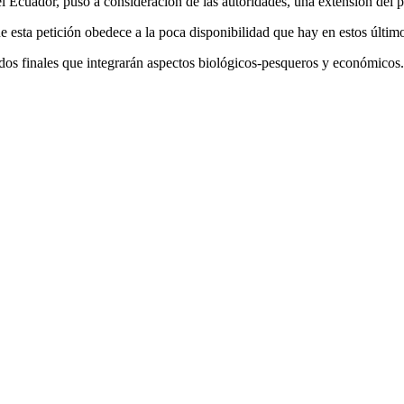
l Ecuador, puso a consideración de las autoridades, una extensión del p
ue esta petición obedece a la poca disponibilidad que hay en estos últim
ltados finales que integrarán aspectos biológicos-pesqueros y económico