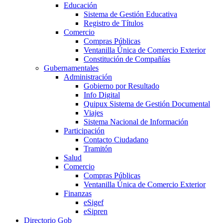
Educación
Sistema de Gestión Educativa
Registro de Títulos
Comercio
Compras Públicas
Ventanilla Única de Comercio Exterior
Constitución de Compañías
Gubernamentales
Administración
Gobierno por Resultado
Info Digital
Quipux Sistema de Gestión Documental
Viajes
Sistema Nacional de Información
Participación
Contacto Ciudadano
Tramitón
Salud
Comercio
Compras Públicas
Ventanilla Única de Comercio Exterior
Finanzas
eSigef
eSipren
Directorio Gob