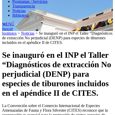
Programas / Servicios
Transparencia
Noticias
Biblioteca
MENÚ
buscar
Institutos
>
Noticias
>
Se inauguró en el INP el Taller “Diagnósticos
de extracción No perjudicial (DENP) para especies de tiburones
incluidos en el apéndice II de CITES.
Se inauguró en el INP el Taller
“Diagnósticos de extracción No
perjudicial (DENP) para
especies de tiburones incluidos
en el apéndice II de CITES.
La Convención sobre el Comercio Internacional de Especies
Amenazadas de Fauna y Flora Silvestre (CITES) reconoce que la
cooperación es esencial para la protección de ciertas especies de