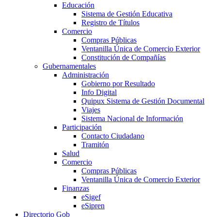
Educación
Sistema de Gestión Educativa
Registro de Títulos
Comercio
Compras Públicas
Ventanilla Única de Comercio Exterior
Constitución de Compañías
Gubernamentales
Administración
Gobierno por Resultado
Info Digital
Quipux Sistema de Gestión Documental
Viajes
Sistema Nacional de Información
Participación
Contacto Ciudadano
Tramitón
Salud
Comercio
Compras Públicas
Ventanilla Única de Comercio Exterior
Finanzas
eSigef
eSipren
Directorio Gob