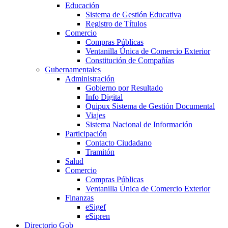
Educación
Sistema de Gestión Educativa
Registro de Títulos
Comercio
Compras Públicas
Ventanilla Única de Comercio Exterior
Constitución de Compañías
Gubernamentales
Administración
Gobierno por Resultado
Info Digital
Quipux Sistema de Gestión Documental
Viajes
Sistema Nacional de Información
Participación
Contacto Ciudadano
Tramitón
Salud
Comercio
Compras Públicas
Ventanilla Única de Comercio Exterior
Finanzas
eSigef
eSipren
Directorio Gob