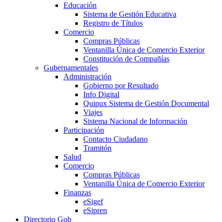
Educación
Sistema de Gestión Educativa
Registro de Títulos
Comercio
Compras Públicas
Ventanilla Única de Comercio Exterior
Constitución de Compañías
Gubernamentales
Administración
Gobierno por Resultado
Info Digital
Quipux Sistema de Gestión Documental
Viajes
Sistema Nacional de Información
Participación
Contacto Ciudadano
Tramitón
Salud
Comercio
Compras Públicas
Ventanilla Única de Comercio Exterior
Finanzas
eSigef
eSipren
Directorio Gob