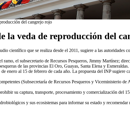
producción del cangrejo rojo
e la veda de reproducción del ca
tudio científico que se realiza desde el 2011, sugiere a las autoridades
s del ramo, el subsecretario de Recursos Pesqueros, Jimmy Martínez; di
pesqueras de las provincias El Oro, Guayas, Santa Elena y Esmeraldas.
15 de enero al 15 de febrero de cada año. La propuesta del INP sugiere
competentes (Subsecretaría de Recursos Pesqueros y Viceministerio de 
 prohibir su captura, transporte, procesamiento y comercialización del 15
s hidrobiológicos y sus ecosistemas para informar su estado y recomenda