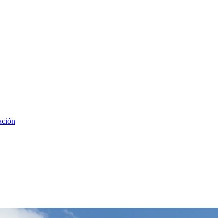
ación