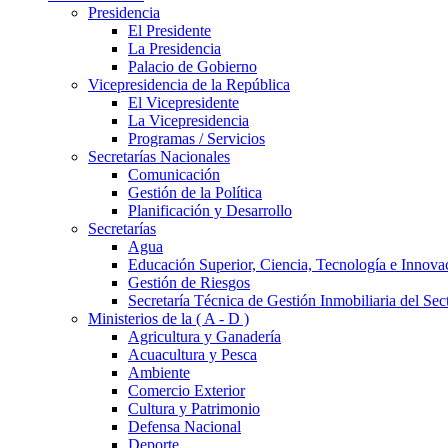
Presidencia
El Presidente
La Presidencia
Palacio de Gobierno
Vicepresidencia de la República
El Vicepresidente
La Vicepresidencia
Programas / Servicios
Secretarías Nacionales
Comunicación
Gestión de la Política
Planificación y Desarrollo
Secretarías
Agua
Educación Superior, Ciencia, Tecnología e Innova
Gestión de Riesgos
Secretaría Técnica de Gestión Inmobiliaria del Sec
Ministerios de la ( A - D )
Agricultura y Ganadería
Acuacultura y Pesca
Ambiente
Comercio Exterior
Cultura y Patrimonio
Defensa Nacional
Deporte