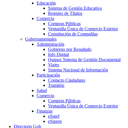
Educación
Sistema de Gestión Educativa
Registro de Títulos
Comercio
Compras Públicas
Ventanilla Única de Comercio Exterior
Constitución de Compañías
Gubernamentales
Administración
Gobierno por Resultado
Info Digital
Quipux Sistema de Gestión Documental
Viajes
Sistema Nacional de Información
Participación
Contacto Ciudadano
Tramitón
Salud
Comercio
Compras Públicas
Ventanilla Única de Comercio Exterior
Finanzas
eSigef
eSipren
Directorio Gob