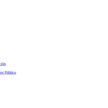
ción
tor Público