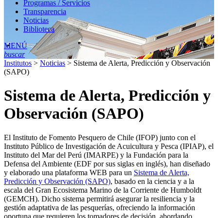
Programas / Servicios
Transparencia
Noticias
Biblioteca
MENÚ
buscar
Institutos
>
Noticias
>
Sistema de Alerta, Predicción y Observación
(SAPO)
Sistema de Alerta, Predicción y
Observación (SAPO)
El Instituto de Fomento Pesquero de Chile (IFOP) junto con el
Instituto Público de Investigación de Acuicultura y Pesca (IPIAP), el
Instituto del Mar del Perú (IMARPE) y la Fundación para la
Defensa del Ambiente (EDF por sus siglas en inglés), han diseñado
y elaborado una plataforma WEB para un
Sistema de Alerta,
Predicción y Observación (SAPO)
, basado en la ciencia y a la
escala del Gran Ecosistema Marino de la Corriente de Humboldt
(GEMCH). Dicho sistema permitirá asegurar la resiliencia y la
gestión adaptativa de las pesquerías, ofreciendo la información
oportuna que requieren los tomadores de decisión, abordando