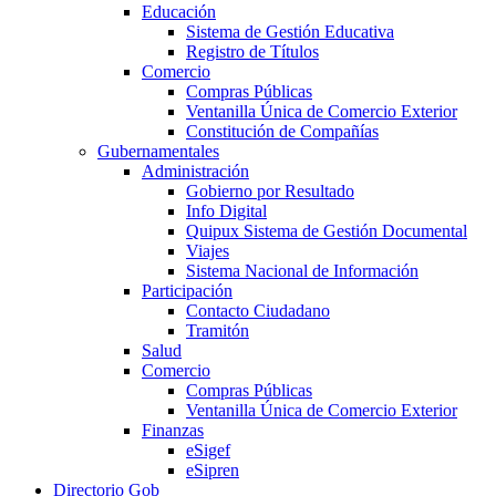
Educación
Sistema de Gestión Educativa
Registro de Títulos
Comercio
Compras Públicas
Ventanilla Única de Comercio Exterior
Constitución de Compañías
Gubernamentales
Administración
Gobierno por Resultado
Info Digital
Quipux Sistema de Gestión Documental
Viajes
Sistema Nacional de Información
Participación
Contacto Ciudadano
Tramitón
Salud
Comercio
Compras Públicas
Ventanilla Única de Comercio Exterior
Finanzas
eSigef
eSipren
Directorio Gob