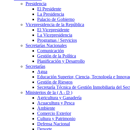
Presidencia
El Presidente
La Presidencia
Palacio de Gobierno
Vicepresidencia de la República
El Vicepresidente
La Vicepresidencia
Programas / Servicios
Secretarías Nacionales
Comunicación
Gestión de la Política
Planificación y Desarrollo
Secretarías
Agua
Educación Superior, Ciencia, Tecnología e Innova
Gestión de Riesgos
Secretaría Técnica de Gestión Inmobiliaria del Sec
Ministerios de la ( A - D )
Agricultura y Ganadería
Acuacultura y Pesca
Ambiente
Comercio Exterior
Cultura y Patrimonio
Defensa Nacional
Deporte