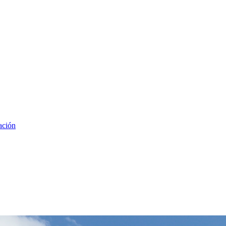
ación