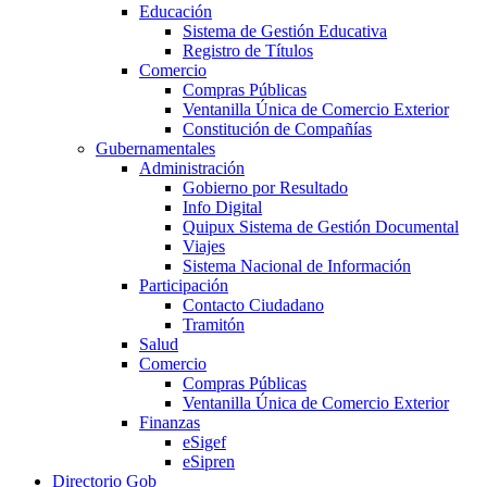
Educación
Sistema de Gestión Educativa
Registro de Títulos
Comercio
Compras Públicas
Ventanilla Única de Comercio Exterior
Constitución de Compañías
Gubernamentales
Administración
Gobierno por Resultado
Info Digital
Quipux Sistema de Gestión Documental
Viajes
Sistema Nacional de Información
Participación
Contacto Ciudadano
Tramitón
Salud
Comercio
Compras Públicas
Ventanilla Única de Comercio Exterior
Finanzas
eSigef
eSipren
Directorio Gob