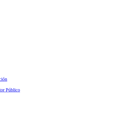
ción
tor Público