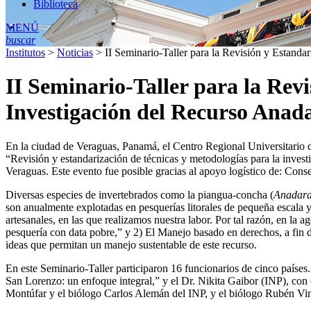
Biblioteca
MENÚ
buscar
Institutos
>
Noticias
>
II Seminario-Taller para la Revisión y Estanda
II Seminario-Taller para la Rev
Investigación del Recurso Anad
En la ciudad de Veraguas, Panamá, el Centro Regional Universitario 
“Revisión y estandarización de técnicas y metodologías para la invest
Veraguas. Este evento fue posible gracias al apoyo logístico de: Con
Diversas especies de invertebrados como la piangua-concha (
Anadara
son anualmente explotadas en pesquerías litorales de pequeña escala 
artesanales, en las que realizamos nuestra labor. Por tal razón, en la 
pesquería con data pobre,” y 2) El Manejo basado en derechos, a fin d
ideas que permitan un manejo sustentable de este recurso.
En este Seminario-Taller participaron 16 funcionarios de cinco países
San Lorenzo: un enfoque integral,” y el Dr. Nikita Gaibor (INP), con
Montúfar y el biólogo Carlos Alemán del INP, y el biólogo Rubén Vi