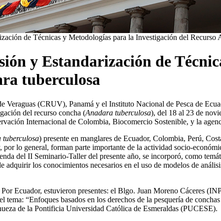
rización de Técnicas y Metodologías para la Investigación del Recurso
isión y Estandarización de Técnic
ara tuberculosa
de Veraguas (CRUV), Panamá y el Instituto Nacional de Pesca de Ecuado
igación del recurso concha (
Anadara tuberculosa
), del 18 al 23 de nov
servación Internacional de Colombia, Biocomercio Sostenible, y la age
 tuberculosa
) presente en manglares de Ecuador, Colombia, Perú, Cost
y, por lo general, forman parte importante de la actividad socio-econó
agenda del II Seminario-Taller del presente año, se incorporó, como temá
e adquirir los conocimientos necesarios en el uso de modelos de análisi
. Por Ecuador, estuvieron presentes: el Blgo. Juan Moreno Cáceres (INP)
 el tema: “Enfoques basados en los derechos de la pesquería de concha
nueza de la Pontificia Universidad Católica de Esmeraldas (PUCESE).