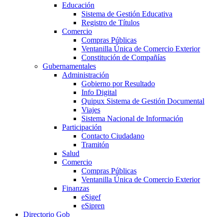
Educación
Sistema de Gestión Educativa
Registro de Títulos
Comercio
Compras Públicas
Ventanilla Única de Comercio Exterior
Constitución de Compañías
Gubernamentales
Administración
Gobierno por Resultado
Info Digital
Quipux Sistema de Gestión Documental
Viajes
Sistema Nacional de Información
Participación
Contacto Ciudadano
Tramitón
Salud
Comercio
Compras Públicas
Ventanilla Única de Comercio Exterior
Finanzas
eSigef
eSipren
Directorio Gob