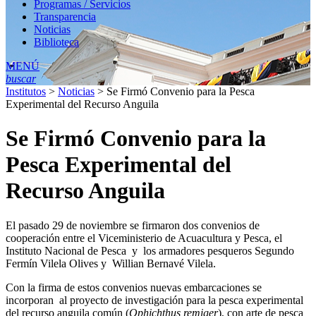
Programas / Servicios
Transparencia
Noticias
Biblioteca
MENÚ
buscar
Institutos
>
Noticias
>
Se Firmó Convenio para la Pesca
Experimental del Recurso Anguila
Se Firmó Convenio para la
Pesca Experimental del
Recurso Anguila
El pasado 29 de noviembre se firmaron dos convenios de
cooperación entre el Viceministerio de Acuacultura y Pesca, el
Instituto Nacional de Pesca y los armadores pesqueros Segundo
Fermín Vilela Olives y Willian Bernavé Vilela.
Con la firma de estos convenios nuevas embarcaciones se
incorporan al proyecto de investigación para la pesca experimental
del recurso anguila común (
Ophichthus remiger
), con arte de pesca