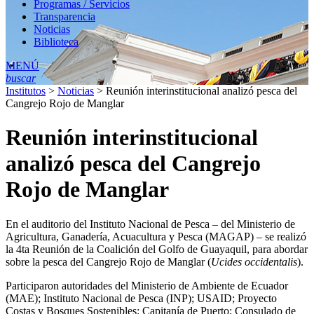
Programas / Servicios
Transparencia
Noticias
Biblioteca
MENÚ
buscar
Institutos
>
Noticias
>
Reunión interinstitucional analizó pesca del
Cangrejo Rojo de Manglar
Reunión interinstitucional
analizó pesca del Cangrejo
Rojo de Manglar
En el auditorio del Instituto Nacional de Pesca – del Ministerio de
Agricultura, Ganadería, Acuacultura y Pesca (MAGAP) – se realizó
la 4ta Reunión de la Coalición del Golfo de Guayaquil, para abordar
sobre la pesca del Cangrejo Rojo de Manglar (
Ucides occidentalis
).
Participaron autoridades del Ministerio de Ambiente de Ecuador
(MAE); Instituto Nacional de Pesca (INP); USAID; Proyecto
Costas y Bosques Sostenibles; Capitanía de Puerto; Consulado de