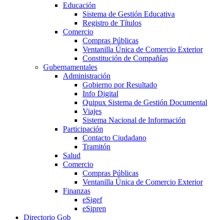
Educación
Sistema de Gestión Educativa
Registro de Títulos
Comercio
Compras Públicas
Ventanilla Única de Comercio Exterior
Constitución de Compañías
Gubernamentales
Administración
Gobierno por Resultado
Info Digital
Quipux Sistema de Gestión Documental
Viajes
Sistema Nacional de Información
Participación
Contacto Ciudadano
Tramitón
Salud
Comercio
Compras Públicas
Ventanilla Única de Comercio Exterior
Finanzas
eSigef
eSipren
Directorio Gob