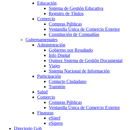
Educación
Sistema de Gestión Educativa
Registro de Títulos
Comercio
Compras Públicas
Ventanilla Única de Comercio Exterior
Constitución de Compañías
Gubernamentales
Administración
Gobierno por Resultado
Info Digital
Quipux Sistema de Gestión Documental
Viajes
Sistema Nacional de Información
Participación
Contacto Ciudadano
Tramitón
Salud
Comercio
Compras Públicas
Ventanilla Única de Comercio Exterior
Finanzas
eSigef
eSipren
Directorio Gob