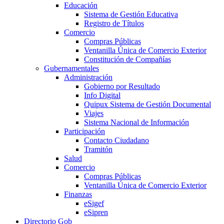
Educación
Sistema de Gestión Educativa
Registro de Títulos
Comercio
Compras Públicas
Ventanilla Única de Comercio Exterior
Constitución de Compañías
Gubernamentales
Administración
Gobierno por Resultado
Info Digital
Quipux Sistema de Gestión Documental
Viajes
Sistema Nacional de Información
Participación
Contacto Ciudadano
Tramitón
Salud
Comercio
Compras Públicas
Ventanilla Única de Comercio Exterior
Finanzas
eSigef
eSipren
Directorio Gob