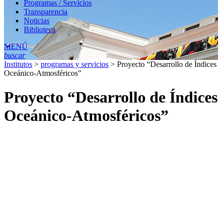
Programas / Servicios
Transparencia
Noticias
Biblioteca
MENÚ
buscar
Institutos
>
programas y servicios
>
Proyecto “Desarrollo de Índices
Oceánico-Atmosféricos”
Proyecto “Desarrollo de Índices
Oceánico-Atmosféricos”