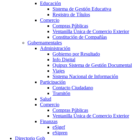
Educación
Sistema de Gestión Educativa
Registro de Títulos
Comercio
Compras Públicas
Ventanilla Única de Comercio Exterior
Constitución de Compañías
Gubernamentales
Administración
Gobierno por Resultado
Info Digital
Quipux Sistema de Gestión Documental
Viajes
Sistema Nacional de Información
Participación
Contacto Ciudadano
Tramitón
Salud
Comercio
Compras Públicas
Ventanilla Única de Comercio Exterior
Finanzas
eSigef
eSipren
Directorio Gob