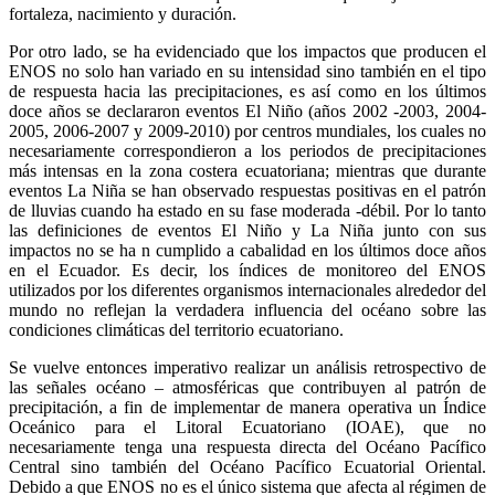
fortaleza, nacimiento y duración.
Por otro lado, se ha evidenciado que los impactos que producen el
ENOS no solo han variado en su intensidad sino también en el tipo
de respuesta hacia las precipitaciones, es así como en los últimos
doce años se declararon eventos El Niño (años 2002 -2003, 2004-
2005, 2006-2007 y 2009-2010) por centros mundiales, los cuales no
necesariamente correspondieron a los periodos de precipitaciones
más intensas en la zona costera ecuatoriana; mientras que durante
eventos La Niña se han observado respuestas positivas en el patrón
de lluvias cuando ha estado en su fase moderada -débil. Por lo tanto
las definiciones de eventos El Niño y La Niña junto con sus
impactos no se ha n cumplido a cabalidad en los últimos doce años
en el Ecuador. Es decir, los índices de monitoreo del ENOS
utilizados por los diferentes organismos internacionales alrededor del
mundo no reflejan la verdadera influencia del océano sobre las
condiciones climáticas del territorio ecuatoriano.
Se vuelve entonces imperativo realizar un análisis retrospectivo de
las señales océano – atmosféricas que contribuyen al patrón de
precipitación, a fin de implementar de manera operativa un Índice
Oceánico para el Litoral Ecuatoriano (IOAE), que no
necesariamente tenga una respuesta directa del Océano Pacífico
Central sino también del Océano Pacífico Ecuatorial Oriental.
Debido a que ENOS no es el único sistema que afecta al régimen de