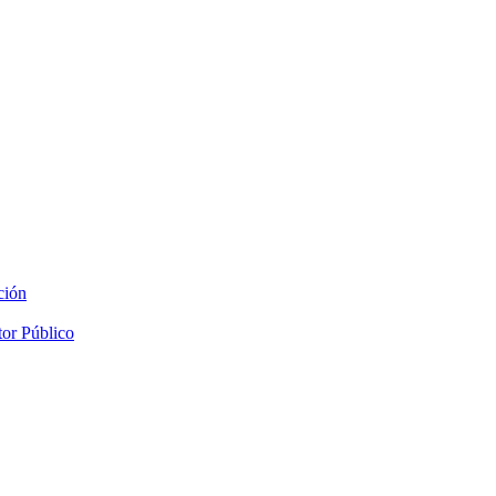
ción
tor Público