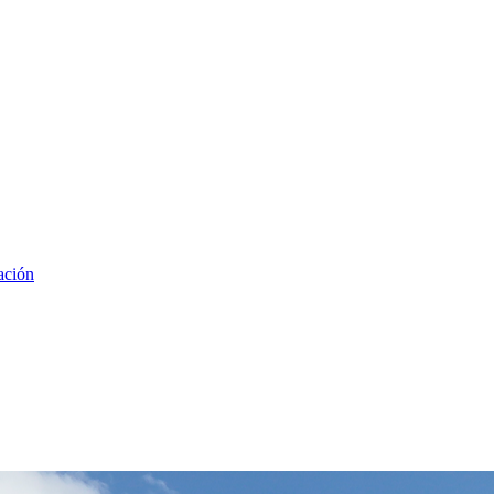
ación