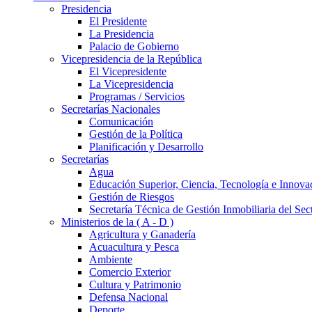
Presidencia
El Presidente
La Presidencia
Palacio de Gobierno
Vicepresidencia de la República
El Vicepresidente
La Vicepresidencia
Programas / Servicios
Secretarías Nacionales
Comunicación
Gestión de la Política
Planificación y Desarrollo
Secretarías
Agua
Educación Superior, Ciencia, Tecnología e Innova
Gestión de Riesgos
Secretaría Técnica de Gestión Inmobiliaria del Sec
Ministerios de la ( A - D )
Agricultura y Ganadería
Acuacultura y Pesca
Ambiente
Comercio Exterior
Cultura y Patrimonio
Defensa Nacional
Deporte