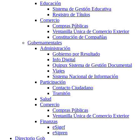
Educación
Sistema de Gestión Educativa
Registro de Títulos
Comercio
Compras Públicas
Ventanilla Única de Comercio Exterior
Constitución de Compañías
Gubernamentales
Administración
Gobierno por Resultado
Info Digital
Quipux Sistema de Gestión Documental
Viajes
Sistema Nacional de Información
Participación
Contacto Ciudadano
Tramitón
Salud
Comercio
Compras Públicas
Ventanilla Única de Comercio Exterior
Finanzas
eSigef
eSipren
Directorio Gob