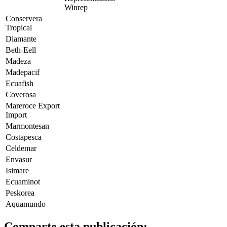
Winrep
Conservera
Tropical
Diamante
Beth-Eell
Madeza
Madepacif
Ecuafish
Coverosa
Mareroce Export
Import
Marmontesan
Costapesca
Celdemar
Envasur
Isimare
Ecuaminot
Peskorea
Aquamundo
Comparte esta publicación: