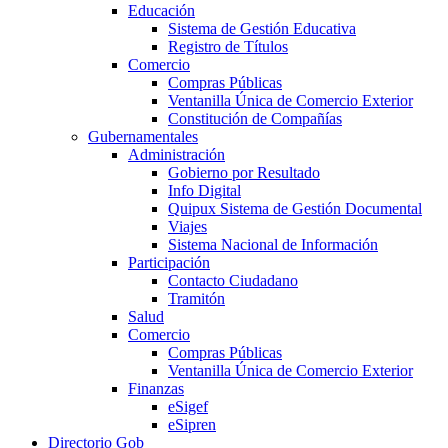
Educación
Sistema de Gestión Educativa
Registro de Títulos
Comercio
Compras Públicas
Ventanilla Única de Comercio Exterior
Constitución de Compañías
Gubernamentales
Administración
Gobierno por Resultado
Info Digital
Quipux Sistema de Gestión Documental
Viajes
Sistema Nacional de Información
Participación
Contacto Ciudadano
Tramitón
Salud
Comercio
Compras Públicas
Ventanilla Única de Comercio Exterior
Finanzas
eSigef
eSipren
Directorio Gob