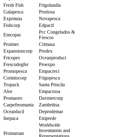
Fresh Fish
Frigolandia
Galapesca
Proriosa
Expotuna
Novapesca
Fishcorp
Edpacif
Pcc Congelados &
Emcopac
Frescos
Proimec
Crimasa
Expansioncorp
Prodex
Fricopes
Oceanproduct
Frescodegfer
Proexpo
Promopesca
Empacreci
Corintocorp
Frigopesca
Tropack
Santa Priscila
Alor
Empacrusa
Promaoro
Davmercorp
Carpefresmanta
Zambritisa
Oceanfacil
Deprodemar
Inepaca
Emprede
Worldwide
Investments and
Promarsan
Representations