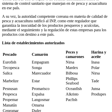
sistema de control sanitario que manejan en de pesca y acuacultura
en ese país.
A su vez, la autoridad competente coreana en materia de calidad de
pesca y acuacultura ratificó al INP, como ente regulador que
garantiza la inocuidad de los productos pesqueros y acuícolas,
mediante el seguimiento y la regulación de estas empresas para los
productos con destino a este país.
Lista de establecimientos autorizados
Peces y
Harina y
Pescado
Camarón
camarones
aceite
Eurofish
Empagram
Nirsa
Inasa
Tecopesca
Songa
Mardex
Polar
Salica
Marecuador
Bilbosa
Nirsa
Phillips
Marbelize
Estar
Tade
Seafood
Pesnusan
Promarisco
Oceanfish
Junsa
Pespesca
Expalsa
Alkristo
Produpes
Propemar
Langosmar
Pacfish
Manatún
Omarsa
Cepromar
Dufer