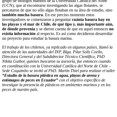
grupo de biólogos marinos de la Universidad Católica del Norte
(UCN), que al encontrarse investigando las algas flotantes, se
percataron de que no sólo algas flotaban en su área de estudio, sino
también mucha basura
. En ese preciso momento estos
investigadores se comenzaron a preguntar
cuánta basura hay en
las playas y el mar de Chile, de qué tipo y, más importante aún,
de dónde provenía
y se dieron cuenta de que en aquel entonces
no
existía información
al respecto. Es así como decidieron desarrollar
un proyecto para estudiar la basura marina.
El trabajo de los chilenos, ya replicado en algunos países, llamó la
atención de las autoridades del INP, Blga. Pilar Solís Coello,
Directora General y del Subdidrector Técnico Científico, PhD
Nikita Gaibor, quienes buscaron su asesoría, fue entonces cuando
en coordinación con la Universidad Católica del Norte de Chile –
Sede Coquimbo se invitó al PhD. Martin Thiel para realizar el taller
“Estudio de la basura plástica en agua, playas de arena y
estómagos de peces en Ecuador”
con el objetivo específico de
investigar la presencia de plásticos en ambientes marinos y en los
peces de nuestro país.