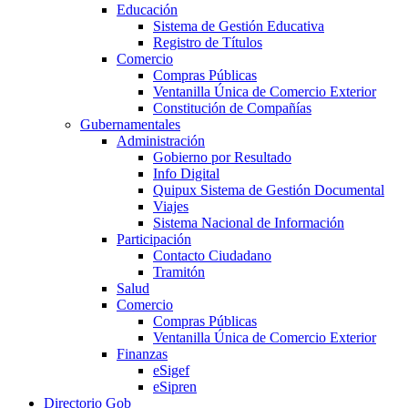
Educación
Sistema de Gestión Educativa
Registro de Títulos
Comercio
Compras Públicas
Ventanilla Única de Comercio Exterior
Constitución de Compañías
Gubernamentales
Administración
Gobierno por Resultado
Info Digital
Quipux Sistema de Gestión Documental
Viajes
Sistema Nacional de Información
Participación
Contacto Ciudadano
Tramitón
Salud
Comercio
Compras Públicas
Ventanilla Única de Comercio Exterior
Finanzas
eSigef
eSipren
Directorio Gob