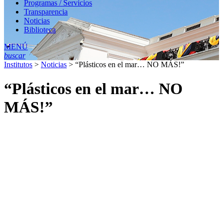
Programas / Servicios
Transparencia
Noticias
Biblioteca
MENÚ
buscar
Institutos
>
Noticias
>
“Plásticos en el mar… NO MÁS!”
“Plásticos en el mar… NO
MÁS!”