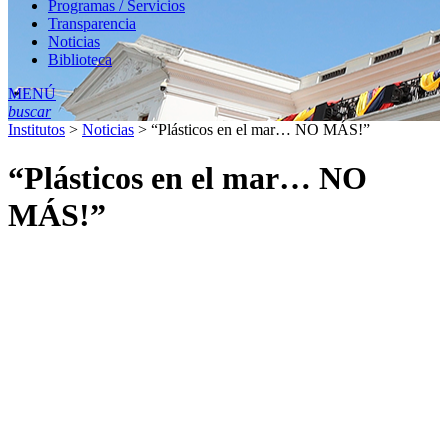
Programas / Servicios
Transparencia
Noticias
Biblioteca
MENÚ
buscar
Institutos
>
Noticias
>
“Plásticos en el mar… NO MÁS!”
“Plásticos en el mar… NO
MÁS!”