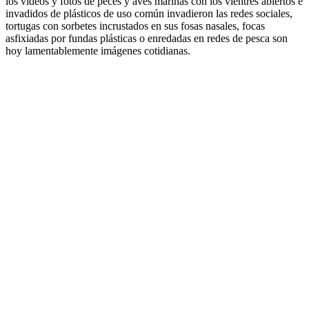
los videos y fotos de peces y aves marinas con los vientres abiertos e
invadidos de plásticos de uso común invadieron las redes sociales,
tortugas con sorbetes incrustados en sus fosas nasales, focas
asfixiadas por fundas plásticas o enredadas en redes de pesca son
hoy lamentablemente imágenes cotidianas.