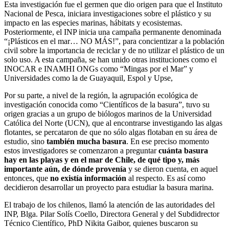
Esta investigación fue el germen que dio origen para que el Instituto
Nacional de Pesca, iniciara investigaciones sobre el plástico y su
impacto en las especies marinas, hábitats y ecosistemas.
Posteriormente, el INP inicia una campaña permanente denominada
“¡Plásticos en el mar… NO MÁS!”, para concientizar a la población
civil sobre la importancia de reciclar y de no utilizar el plástico de un
solo uso. A esta campaña, se han unido otras instituciones como el
INOCAR e INAMHI ONGs como “Mingas por el Mar” y
Universidades como la de Guayaquil, Espol y Upse,
Por su parte, a nivel de la región, la agrupación ecológica de
investigación conocida como “Científicos de la basura”, tuvo su
origen gracias a un grupo de biólogos marinos de la Universidad
Católica del Norte (UCN), que al encontrarse investigando las algas
flotantes, se percataron de que no sólo algas flotaban en su área de
estudio, sino
también mucha basura
. En ese preciso momento
estos investigadores se comenzaron a preguntar
cuánta basura
hay en las playas y en el mar de Chile, de qué tipo y, más
importante aún, de dónde provenía
y se dieron cuenta, en aquel
entonces, que
no existía información
al respecto. Es así como
decidieron desarrollar un proyecto para estudiar la basura marina.
El trabajo de los chilenos, llamó la atención de las autoridades del
INP, Blga. Pilar Solís Coello, Directora General y del Subdidrector
Técnico Científico, PhD Nikita Gaibor, quienes buscaron su