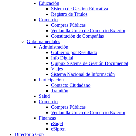
Educación
Sistema de Gestión Educativa
Registro de Títulos
Comercio
Compras Públicas
Ventanilla Única de Comercio Exterior
Constitución de Compañías
Gubernamentales
Administración
Gobierno por Resultado
Info Digital
Quipux Sistema de Gestión Documental
Viajes
Sistema Nacional de Información
Participación
Contacto Ciudadano
Tramitón
Salud
Comercio
Compras Públicas
Ventanilla Única de Comercio Exterior
Finanzas
eSigef
eSipren
Directorio Gob