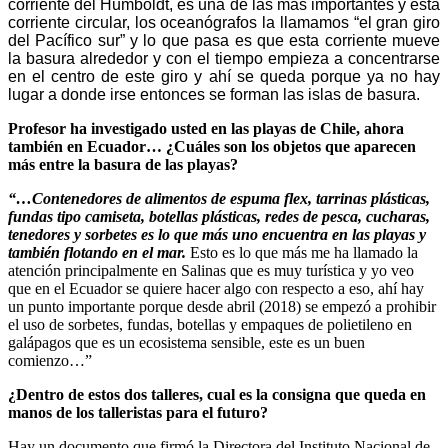
corriente del Humboldt, es una de las más importantes y esta
corriente circular, los oceanógrafos la llamamos “el gran giro
del Pacífico sur” y lo que pasa es que esta corriente mueve
la basura alrededor y con el tiempo empieza a concentrarse
en el centro de este giro y ahí se queda porque ya no hay
lugar a donde irse entonces se forman las islas de basura.
Profesor ha investigado usted en las playas de Chile, ahora
también en Ecuador… ¿Cuáles son los objetos que aparecen
más entre la basura de las playas?
“…Contenedores de alimentos de espuma flex, tarrinas plásticas,
fundas tipo camiseta, botellas plásticas, redes de pesca, cucharas,
tenedores y sorbetes es lo que más uno encuentra en las playas y
también flotando en el mar.
Esto es lo que más me ha llamado la
atención principalmente en Salinas que es muy turística y yo veo
que en el Ecuador se quiere hacer algo con respecto a eso, ahí hay
un punto importante porque desde abril (2018) se empezó a prohibir
el uso de sorbetes, fundas, botellas y empaques de polietileno en
galápagos que es un ecosistema sensible, este es un buen
comienzo…”
¿Dentro de estos dos talleres, cual es la consigna que queda en
manos de los talleristas para el futuro?
Hay un documento que firmó la Directora del Instituto Nacional de