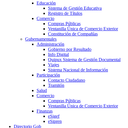
Educación
Sistema de Gestión Educativa
Registro de Títulos
Comercio
Compras Públicas
Ventanilla Única de Comercio Exterior
Constitución de Compañías
Gubernamentales
Administración
Gobierno por Resultado
Info Digital
Quipux Sistema de Gestión Documental
Viajes
Sistema Nacional de Información
Participación
Contacto Ciudadano
Tramitón
Salud
Comercio
Compras Públicas
Ventanilla Única de Comercio Exterior
Finanzas
eSigef
eSipren
Directorio Gob