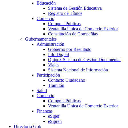
Educación
Sistema de Gestión Educativa
Registro de Títulos
Comercio
Compras Públicas
Ventanilla Única de Comercio Exterior
Constitución de Compañías
Gubernamentales
Administración
Gobierno por Resultado
Info Digital
Quipux Sistema de Gestión Documental
Viajes
Sistema Nacional de Información
Participación
Contacto Ciudadano
Tramitón
Salud
Comercio
Compras Públicas
Ventanilla Única de Comercio Exterior
Finanzas
eSigef
eSipren
Directorio Gob