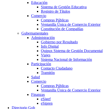
Educación
Sistema de Gestión Educativa
Registro de Títulos
Comercio
Compras Públicas
Ventanilla Única de Comercio Exterior
Constitución de Compañías
Gubernamentales
Administración
Gobierno por Resultado
Info Digital
Quipux Sistema de Gestión Documental
Viajes
Sistema Nacional de Información
Participación
Contacto Ciudadano
Tramitón
Salud
Comercio
Compras Públicas
Ventanilla Única de Comercio Exterior
Finanzas
eSigef
eSipren
Directorio Gob