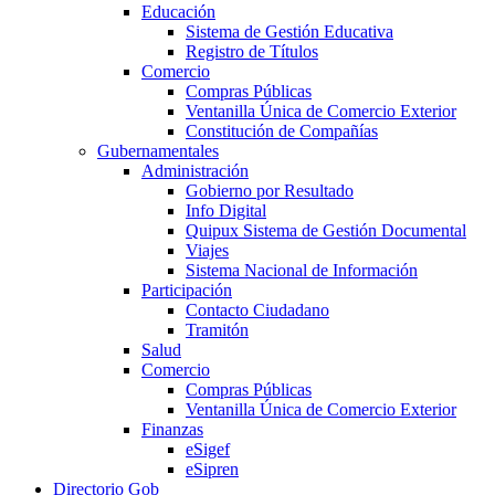
Educación
Sistema de Gestión Educativa
Registro de Títulos
Comercio
Compras Públicas
Ventanilla Única de Comercio Exterior
Constitución de Compañías
Gubernamentales
Administración
Gobierno por Resultado
Info Digital
Quipux Sistema de Gestión Documental
Viajes
Sistema Nacional de Información
Participación
Contacto Ciudadano
Tramitón
Salud
Comercio
Compras Públicas
Ventanilla Única de Comercio Exterior
Finanzas
eSigef
eSipren
Directorio Gob