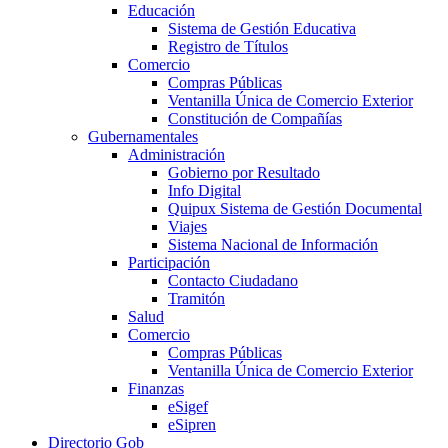
Educación
Sistema de Gestión Educativa
Registro de Títulos
Comercio
Compras Públicas
Ventanilla Única de Comercio Exterior
Constitución de Compañías
Gubernamentales
Administración
Gobierno por Resultado
Info Digital
Quipux Sistema de Gestión Documental
Viajes
Sistema Nacional de Información
Participación
Contacto Ciudadano
Tramitón
Salud
Comercio
Compras Públicas
Ventanilla Única de Comercio Exterior
Finanzas
eSigef
eSipren
Directorio Gob