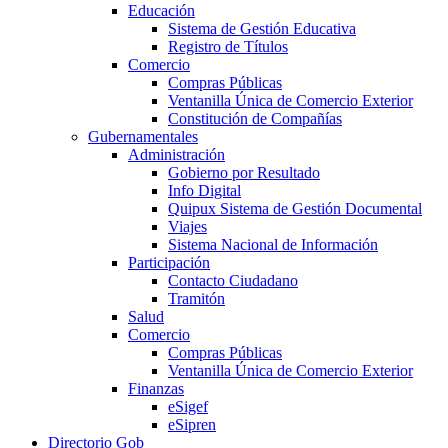
Educación
Sistema de Gestión Educativa
Registro de Títulos
Comercio
Compras Públicas
Ventanilla Única de Comercio Exterior
Constitución de Compañías
Gubernamentales
Administración
Gobierno por Resultado
Info Digital
Quipux Sistema de Gestión Documental
Viajes
Sistema Nacional de Información
Participación
Contacto Ciudadano
Tramitón
Salud
Comercio
Compras Públicas
Ventanilla Única de Comercio Exterior
Finanzas
eSigef
eSipren
Directorio Gob