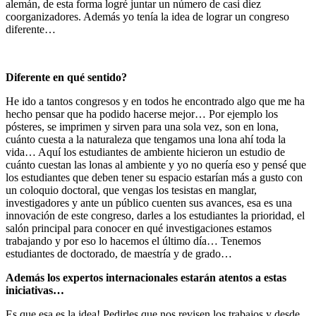
alemán, de esta forma logré juntar un número de casi diez
coorganizadores. Además yo tenía la idea de lograr un congreso
diferente…
Diferente en qué sentido?
He ido a tantos congresos y en todos he encontrado algo que me ha
hecho pensar que ha podido hacerse mejor… Por ejemplo los
pósteres, se imprimen y sirven para una sola vez, son en lona,
cuánto cuesta a la naturaleza que tengamos una lona ahí toda la
vida… Aquí los estudiantes de ambiente hicieron un estudio de
cuánto cuestan las lonas al ambiente y yo no quería eso y pensé que
los estudiantes que deben tener su espacio estarían más a gusto con
un coloquio doctoral, que vengas los tesistas en manglar,
investigadores y ante un público cuenten sus avances, esa es una
innovación de este congreso, darles a los estudiantes la prioridad, el
salón principal para conocer en qué investigaciones estamos
trabajando y por eso lo hacemos el último día… Tenemos
estudiantes de doctorado, de maestría y de grado…
Además los expertos internacionales estarán atentos a estas
iniciativas…
Es que esa es la idea! Pedirles que nos revisen los trabajos y desde