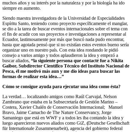
muchos años y su interés por la naturaleza y por la biología ha ido
siempre en aumento.
Siendo maestra investigadora de la Universidad de Especialidades
Espíritu Santo, teniendo como proyecto específicamente el manglar,
se dio a la tarea de buscar eventos internacionales sobre el tema con
el fin de acudir con sus proyectos e investigaciones a representar al
Ecuador, lastimosamente por más que buscó nada pudo encontrar,
hasta que agotada pensó que si no existían estos eventos bueno sería
organizar uno en nuestro país. Con esta idea rondando le pidió
consejo a varios amigo y todos aplaudieron la idea y empezó a
buscar aliados,
“la siguiente persona que contacté fue a Nikita
Gaibor, Subdirector Científico Técnico del Instituto Nacional de
Pesca, él me motivó más aun y me dio ideas para buscar las
formas de realizar esta idea…”
Cómo se consigue ayuda para ejecutar una idea como ésta?
La verdad… localizando amigos como Raúl Carvajal, Nelson
Zambrano que estaba en la Subsecretaría de Gestión Marino –
Costera, Xavier Chalén de Conservación Internacional; Manuel
Bravo, Jaime Camacho de The Nature Conservancy, Jorge
Samaniego que está en WWF y a todos les iba contando la idea y
luego aparecieron nuevos aliados como GiZ,
(
Deutsche Gesellschaft
für Internationale Zusammenarbeit), agencia del gobierno federal