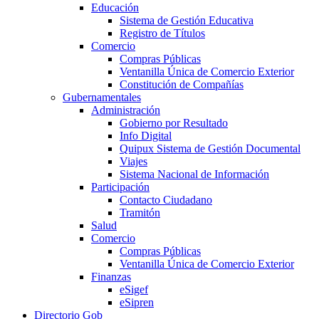
Educación
Sistema de Gestión Educativa
Registro de Títulos
Comercio
Compras Públicas
Ventanilla Única de Comercio Exterior
Constitución de Compañías
Gubernamentales
Administración
Gobierno por Resultado
Info Digital
Quipux Sistema de Gestión Documental
Viajes
Sistema Nacional de Información
Participación
Contacto Ciudadano
Tramitón
Salud
Comercio
Compras Públicas
Ventanilla Única de Comercio Exterior
Finanzas
eSigef
eSipren
Directorio Gob