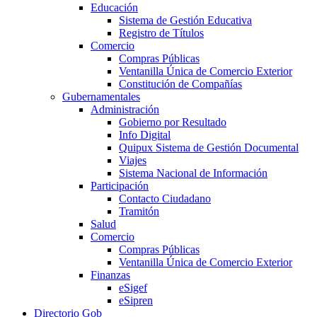
Educación
Sistema de Gestión Educativa
Registro de Títulos
Comercio
Compras Públicas
Ventanilla Única de Comercio Exterior
Constitución de Compañías
Gubernamentales
Administración
Gobierno por Resultado
Info Digital
Quipux Sistema de Gestión Documental
Viajes
Sistema Nacional de Información
Participación
Contacto Ciudadano
Tramitón
Salud
Comercio
Compras Públicas
Ventanilla Única de Comercio Exterior
Finanzas
eSigef
eSipren
Directorio Gob