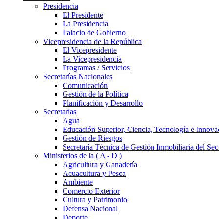
Presidencia
El Presidente
La Presidencia
Palacio de Gobierno
Vicepresidencia de la República
El Vicepresidente
La Vicepresidencia
Programas / Servicios
Secretarías Nacionales
Comunicación
Gestión de la Política
Planificación y Desarrollo
Secretarías
Agua
Educación Superior, Ciencia, Tecnología e Innova
Gestión de Riesgos
Secretaría Técnica de Gestión Inmobiliaria del Sec
Ministerios de la ( A - D )
Agricultura y Ganadería
Acuacultura y Pesca
Ambiente
Comercio Exterior
Cultura y Patrimonio
Defensa Nacional
Deporte