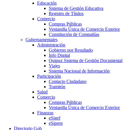
Educación
Sistema de Gestión Educativa
Registro de Títulos
Comercio
Compras Públicas
Ventanilla Única de Comercio Exterior
Constitución de Compañías
Gubernamentales
Administración
Gobierno por Resultado
Info Digital
Quipux Sistema de Gestión Documental
Viajes
Sistema Nacional de Información
Participación
Contacto Ciudadano
Tramitón
Salud
Comercio
Compras Públicas
Ventanilla Única de Comercio Exterior
Finanzas
eSigef
eSipren
Directorio Gob