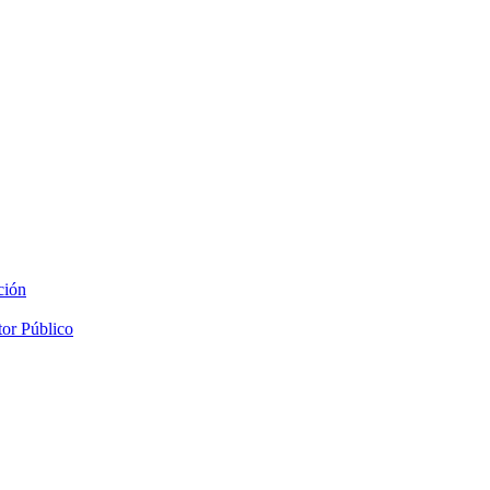
ción
tor Público