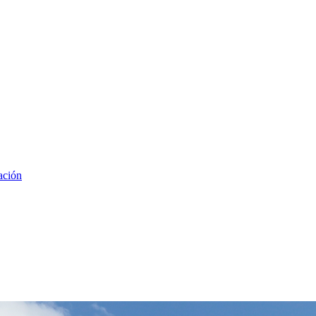
ación