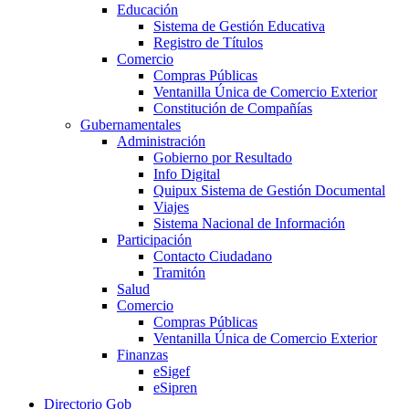
Educación
Sistema de Gestión Educativa
Registro de Títulos
Comercio
Compras Públicas
Ventanilla Única de Comercio Exterior
Constitución de Compañías
Gubernamentales
Administración
Gobierno por Resultado
Info Digital
Quipux Sistema de Gestión Documental
Viajes
Sistema Nacional de Información
Participación
Contacto Ciudadano
Tramitón
Salud
Comercio
Compras Públicas
Ventanilla Única de Comercio Exterior
Finanzas
eSigef
eSipren
Directorio Gob