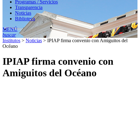
Programas / Servicios
Transparencia
Noticias
Biblioteca
MENÚ
buscar
Institutos
>
Noticias
>
IPIAP firma convenio con Amiguitos del
Océano
IPIAP firma convenio con
Amiguitos del Océano