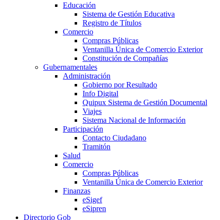
Educación
Sistema de Gestión Educativa
Registro de Títulos
Comercio
Compras Públicas
Ventanilla Única de Comercio Exterior
Constitución de Compañías
Gubernamentales
Administración
Gobierno por Resultado
Info Digital
Quipux Sistema de Gestión Documental
Viajes
Sistema Nacional de Información
Participación
Contacto Ciudadano
Tramitón
Salud
Comercio
Compras Públicas
Ventanilla Única de Comercio Exterior
Finanzas
eSigef
eSipren
Directorio Gob