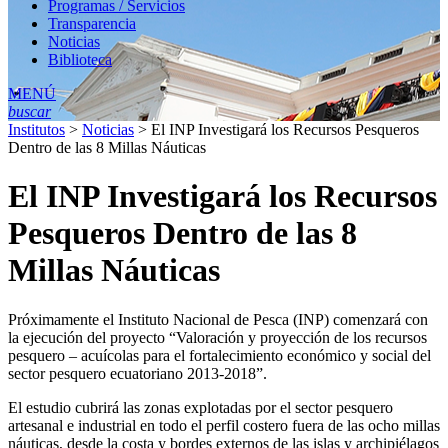
Programas / Servicios
Transparencia
Noticias
Biblioteca
MENÚ
buscar
Institutos
>
Noticias
>
El INP Investigará los Recursos Pesqueros
Dentro de las 8 Millas Náuticas
El INP Investigará los Recursos
Pesqueros Dentro de las 8
Millas Náuticas
Próximamente el Instituto Nacional de Pesca (INP) comenzará con
la ejecución del proyecto “Valoración y proyección de los recursos
pesquero – acuícolas para el fortalecimiento económico y social del
sector pesquero ecuatoriano 2013-2018”.
El estudio cubrirá las zonas explotadas por el sector pesquero
artesanal e industrial en todo el perfil costero fuera de las ocho millas
náuticas, desde la costa y bordes externos de las islas y archipiélagos