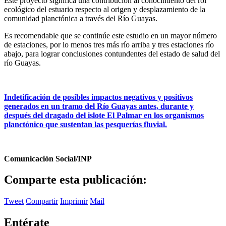
Este proyecto significa una contribución al conocimiento del rol
ecológico del estuario respecto al origen y desplazamiento de la
comunidad planctónica a través del Río Guayas.
Es recomendable que se continúe este estudio en un mayor número
de estaciones, por lo menos tres más río arriba y tres estaciones río
abajo, para lograr conclusiones contundentes del estado de salud del
río Guayas.
Indetificación de posibles impactos negativos y positivos
generados en un tramo del Río Guayas antes, durante y
después del dragado del islote El Palmar en los organismos
planctónico que sustentan las pesquerías fluvial.
Comunicación Social/INP
Comparte esta publicación:
Tweet
Compartir
Imprimir
Mail
Entérate