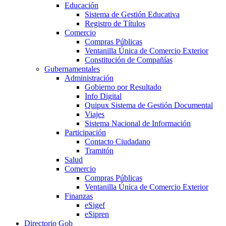
Educación
Sistema de Gestión Educativa
Registro de Títulos
Comercio
Compras Públicas
Ventanilla Única de Comercio Exterior
Constitución de Compañías
Gubernamentales
Administración
Gobierno por Resultado
Info Digital
Quipux Sistema de Gestión Documental
Viajes
Sistema Nacional de Información
Participación
Contacto Ciudadano
Tramitón
Salud
Comercio
Compras Públicas
Ventanilla Única de Comercio Exterior
Finanzas
eSigef
eSipren
Directorio Gob