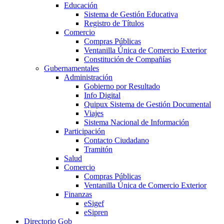
Educación
Sistema de Gestión Educativa
Registro de Títulos
Comercio
Compras Públicas
Ventanilla Única de Comercio Exterior
Constitución de Compañías
Gubernamentales
Administración
Gobierno por Resultado
Info Digital
Quipux Sistema de Gestión Documental
Viajes
Sistema Nacional de Información
Participación
Contacto Ciudadano
Tramitón
Salud
Comercio
Compras Públicas
Ventanilla Única de Comercio Exterior
Finanzas
eSigef
eSipren
Directorio Gob