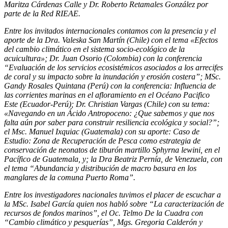
Maritza Cárdenas Calle y Dr. Roberto Retamales González por
parte de la Red RIEAE.
Entre los invitados internacionales contamos con la presencia y el
aporte de la Dra. Valeska San Martín (Chile) con el tema «Efectos
del cambio climático en el sistema socio-ecológico de la
acuicultura»; Dr. Juan Osorio (Colombia) con la conferencia
“Evaluación de los servicios ecosistémicos asociados a los arrecifes
de coral y su impacto sobre la inundación y erosión costera”; MSc.
Gandy Rosales Quintana (Perú) con la conferencia: Influencia de
las corrientes marinas en el afloramiento en el Océano Pacifico
Este (Ecuador-Perú); Dr. Christian Vargas (Chile) con su tema:
«Navegando en un Ácido Antropoceno: ¿Que sabemos y que nos
falta aún por saber para construir resiliencia ecológica y social?”;
el Msc. Manuel Ixquiac (Guatemala) con su aporte: Caso de
Estudio: Zona de Recuperación de Pesca como estrategia de
conservación de neonatos de tiburón martillo Sphyrna lewini
, en el
Pacífico de Guatemala, y; la Dra Beatriz Pernía, de Venezuela, con
el tema “Abundancia y distribución de macro basura en los
manglares de la comuna Puerto Roma”.
Entre los investigadores nacionales tuvimos el placer de escuchar a
la MSc. Isabel García quien nos habló sobre “La caracterización de
recursos de fondos marinos”, el Oc. Telmo De la Cuadra con
“Cambio climático y pesquerías”, Mgs. Gregoria Calderón y