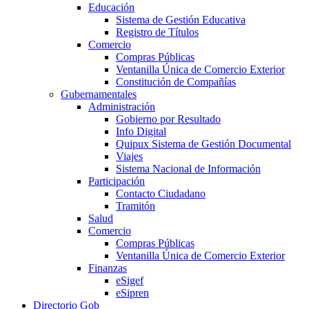
Educación
Sistema de Gestión Educativa
Registro de Títulos
Comercio
Compras Públicas
Ventanilla Única de Comercio Exterior
Constitución de Compañías
Gubernamentales
Administración
Gobierno por Resultado
Info Digital
Quipux Sistema de Gestión Documental
Viajes
Sistema Nacional de Información
Participación
Contacto Ciudadano
Tramitón
Salud
Comercio
Compras Públicas
Ventanilla Única de Comercio Exterior
Finanzas
eSigef
eSipren
Directorio Gob