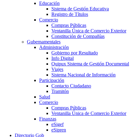
Educación
Sistema de Gestión Educativa
Registro de Títulos
Comercio
Compras Públicas
Ventanilla Única de Comercio Exterior
Constitución de Compañías
Gubernamentales
Administración
Gobierno por Resultado
Info Digital
Quipux Sistema de Gestión Documental
Viajes
Sistema Nacional de Información
Participación
Contacto Ciudadano
Tramitón
Salud
Comercio
Compras Públicas
Ventanilla Única de Comercio Exterior
Finanzas
eSigef
eSipren
Directorio Gob