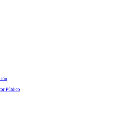
ción
tor Público