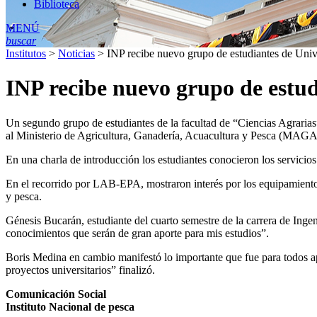
Biblioteca
MENÚ
buscar
Institutos
>
Noticias
>
INP recibe nuevo grupo de estudiantes de Univ
INP recibe nuevo grupo de estu
Un segundo grupo de estudiantes de la facultad de “Ciencias Agrarias” 
al Ministerio de Agricultura, Ganadería, Acuacultura y Pesca (MAG
En una charla de introducción los estudiantes conocieron los servicios
En el recorrido por LAB-EPA, mostraron interés por los equipamientos
y pesca.
Génesis Bucarán, estudiante del cuarto semestre de la carrera de Ing
conocimientos que serán de gran aporte para mis estudios”.
Boris Medina en cambio manifestó lo importante que fue para todos ap
proyectos universitarios” finalizó.
Comunicación Social
Instituto Nacional de pesca