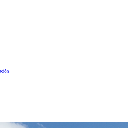
ación