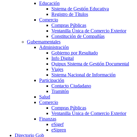
Educación
Sistema de Gestión Educativa
Registro de Títulos
Comercio
Compras Públicas
Ventanilla Única de Comercio Exterior
Constitución de Compañías
Gubernamentales
Administración
Gobierno por Resultado
Info Digital
Quipux Sistema de Gestión Documental
Viajes
Sistema Nacional de Información
Participación
Contacto Ciudadano
Tramitón
Salud
Comercio
Compras Públicas
Ventanilla Única de Comercio Exterior
Finanzas
eSigef
eSipren
Directorio Gob