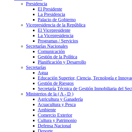
Presidencia
El Presidente
La Presidencia
Palacio de Gobierno
Vicepresidencia de la República
El Vicepresidente
La Vicepresidencia
Programas / Servicios
Secretarías Nacionales
Comunicación
Gestión de la Política
Planificación y Desarrollo
Secretarías
Agua
Educación Superior, Ciencia, Tecnología e Innova
Gestión de Riesgos
Secretaría Técnica de Gestión Inmobiliaria del Sec
Ministerios de la ( A - D )
Agricultura y Ganadería
Acuacultura y Pesca
Ambiente
Comercio Exterior
Cultura y Patrimonio
Defensa Nacional
Deporte